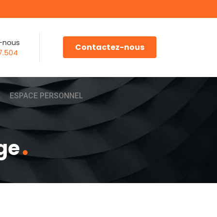
-nous
Contactez-nous
7.504
ESPACE PERSONNEL
ge