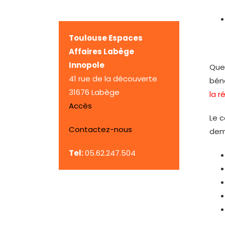
Toulouse Espaces
Affaires Labège
Innopole
Que 
41 rue de la découverte
bén
31676 Labège
la r
Accès
Le c
Contactez-nous
dema
Tel:
05.62.247.504