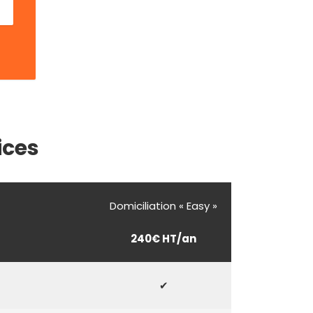
ices
Domiciliation « Easy »
240€ HT/an
✔