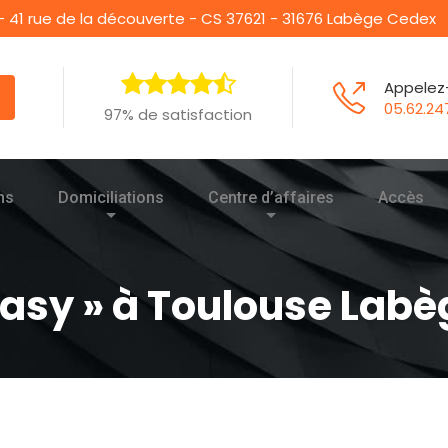
- 41 rue de la découverte - CS 37621 - 31676 Labège Cedex
Appelez
05.62.24
97% de satisfaction
ns
Domiciliations
Centre d’affaires
Accès
Easy » à Toulouse Labè