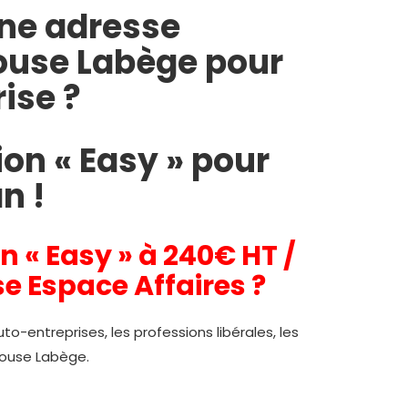
ne adresse
louse Labège pour
ise ?
on « Easy » pour
n !
n « Easy » à 240€ HT /
e Espace Affaires ?
uto-entreprises, les professions libérales, les
louse Labège.