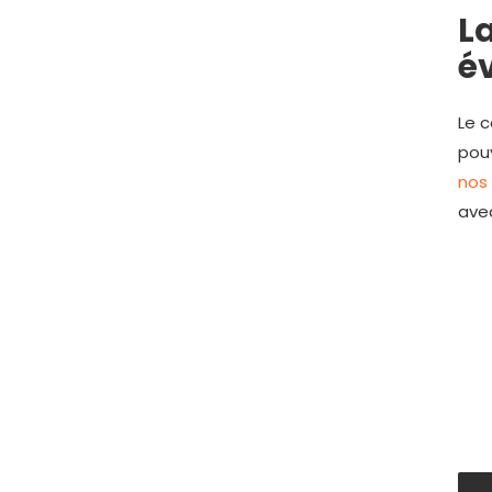
La
év
Le c
pouv
nos 
avec