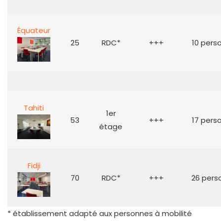
Équateur
25
RDC*
+++
10 pers
Tahiti
1er
53
+++
17 pers
étage
Fidji
70
RDC*
+++
26 pers
* établissement adapté aux personnes à mobilité