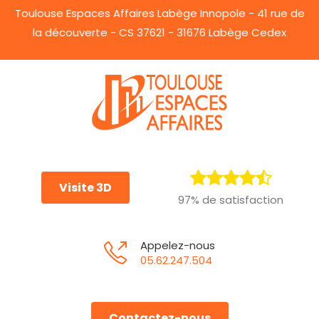
Toulouse Espaces Affaires Labège Innopole - 41 rue de
la découverte - CS 37621 - 31676 Labège Cedex
Visite 3D
97% de satisfaction
Appelez-nous
05.62.247.504
Contactez-nous