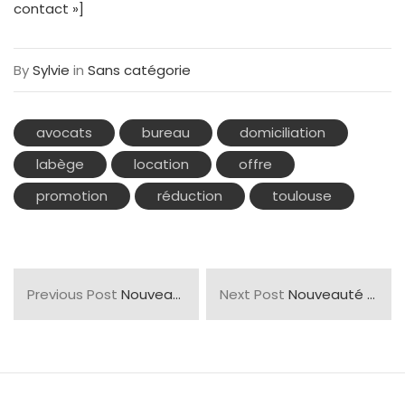
contact »]
By
Sylvie
in
Sans catégorie
avocats
bureau
domiciliation
labège
location
offre
promotion
réduction
toulouse
Previous Post
Nouveauté : Ouverture de la location de bureaux équipés pour les Avocats de Toulouse !
Next Post
Nouveauté : Espace Client !