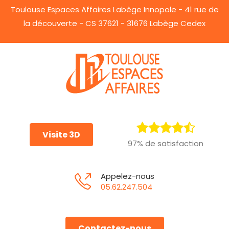
Toulouse Espaces Affaires Labège Innopole - 41 rue de
la découverte - CS 37621 - 31676 Labège Cedex
Visite 3D
97% de satisfaction
Appelez-nous
05.62.247.504
Contactez-nous