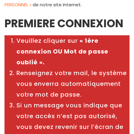
PERSONNEL »
de notre site internet.
PREMIERE CONNEXION
Veuillez cliquer sur
« 1ère
connexion OU Mot de passe
oublié ».
Renseignez votre mail, le système
vous enverra automatiquement
votre mot de passe.
Si un message vous indique que
votre accès n’est pas autorisé,
vous devez revenir sur l’écran de