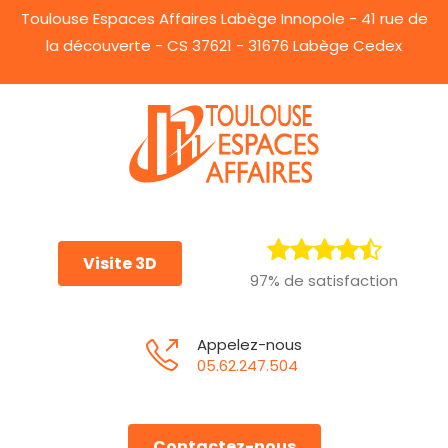
Toulouse Espaces Affaires Labège Innopole - 41 rue de
la découverte - CS 37621 - 31676 Labège Cedex
Visite 3D
97% de satisfaction
Appelez-nous
05.62.247.504
Contactez-nous